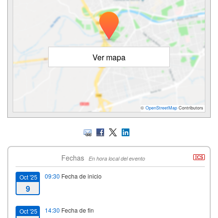
Ver mapa
©
OpenStreetMap
Contributors
Fechas
En hora local del evento
09:30
Fecha de inicio
Oct '25
9
14:30
Fecha de fin
Oct '25