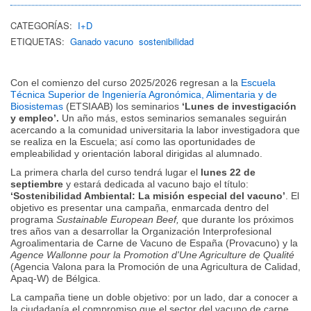
CATEGORÍAS:
I+D
ETIQUETAS:
Ganado vacuno
sostenibilidad
Con el comienzo del curso 2025/2026 regresan a la
Escuela
Técnica Superior de Ingeniería Agronómica, Alimentaria y de
Biosistemas
(ETSIAAB) los seminarios
‘Lunes de investigación
y empleo’.
Un año más, estos seminarios semanales seguirán
acercando a la comunidad universitaria la labor investigadora que
se realiza en la Escuela; así como las oportunidades de
empleabilidad y orientación laboral dirigidas al alumnado.
La primera charla del curso tendrá lugar el
lunes 22 de
septiembre
y estará dedicada al vacuno bajo el título:
‘Sostenibilidad Ambiental: La misión especial del vacuno’
. El
objetivo es presentar una campaña, enmarcada dentro del
programa
Sustainable European Beef,
que durante los próximos
tres años van a desarrollar la Organización Interprofesional
Agroalimentaria de Carne de Vacuno de España (Provacuno) y la
Agence Wallonne pour la Promotion d'Une Agriculture de Qualité
(Agencia Valona para la Promoción de una Agricultura de Calidad,
Apaq-W) de Bélgica.
La campaña tiene un doble objetivo: por un lado, dar a conocer a
la ciudadanía el compromiso que el sector del vacuno de carne