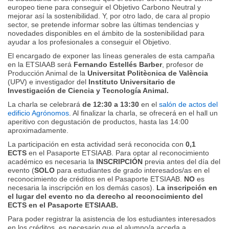
europeo tiene para conseguir el Objetivo Carbono Neutral y
mejorar así la sostenibilidad. Y, por otro lado, de cara al propio
sector, se pretende informar sobre las últimas tendencias y
novedades disponibles en el ámbito de la sostenibilidad para
ayudar a los profesionales a conseguir el Objetivo.
El encargado de exponer las líneas generales de esta campaña
en la ETSIAAB será
Fernando Estellés Barber
, profesor de
Producción Animal de la
Universitat Politècnica de València
(UPV) e investigador del
Instituto Universitario de
Investigación de Ciencia y Tecnología Animal.
La charla se celebrará
de 12:30 a 13:30
en el
salón de actos del
edificio Agrónomos
. Al finalizar la charla, se ofrecerá en el hall un
aperitivo con degustación de productos, hasta las 14:00
aproximadamente.
La participación en esta actividad será reconocida con
0,1
ECTS
en el Pasaporte ETSIAAB. Para optar al reconocimiento
académico es necesaria la
INSCRIPCIÓN
previa antes del día del
evento (
SOLO
para estudiantes de grado interesados/as en el
reconocimiento de créditos en el Pasaporte ETSIAAB.
NO
es
necesaria la inscripción en los demás casos).
La inscripción en
el lugar del evento no da derecho al reconocimiento del
ECTS en el Pasaporte ETSIAAB.
Para poder registrar la asistencia de los estudiantes interesados
en los créditos, es necesario que el alumno/a acceda a