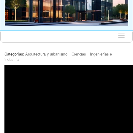
Idioma
Categorías:
Arquitectura y urbanismo
Ciencias
Ingenierías e
industria