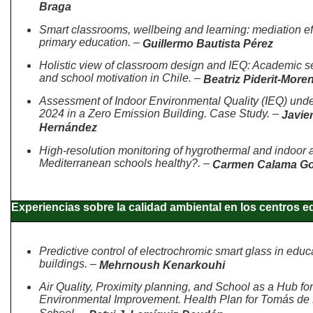
Braga
Smart classrooms, wellbeing and learning: mediation ef
primary education. –
Guillermo Bautista Pérez
Holistic view of classroom design and IEQ: Academic s
and school motivation in Chile. –
Beatriz Piderit-More
Assessment of Indoor Environmental Quality (IEQ) un
2024 in a Zero Emission Building. Case Study. –
Javie
Hernández
High-resolution monitoring of hygrothermal and indoor ai
Mediterranean schools healthy?. –
Carmen Calama Go
Experiencias sobre la calidad ambiental en los centros e
Predictive control of electrochromic smart glass in educ
buildings. –
Mehrnoush Kenarkouhi
Air Quality, Proximity planning, and School as a Hub for
Environmental Improvement. Health Plan for Tomás de