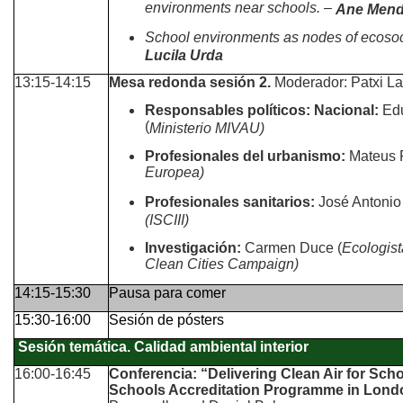
environments near schools. –
Ane Men
School environments as nodes of ecosoc
Lucila Urda
13:15-14:15
Mesa redonda sesión 2.
Moderador: Patxi L
Responsables políticos: Nacional:
Edu
(
Ministerio MIVAU)
Profesionales del urbanismo:
Mateus 
Europea)
Profesionales sanitarios:
José Antonio
(ISCIII)
Investigación:
Carmen Duce (
Ecologist
Clean Cities Campaign)
14:15-15:30
Pausa para comer
15:30-16:00
Sesión de pósters
Sesión temática. Calidad ambiental interior
16:00-16:45
Conferencia: “Delivering Clean Air for Scho
Schools Accreditation Programme in Lond