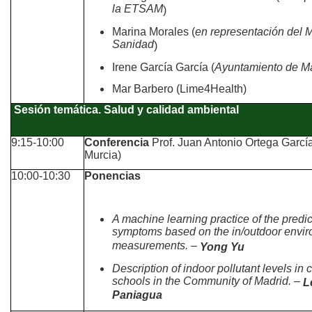
la ETSAM
)
Marina Morales (
en representación del M
Sanidad
)
Irene García García (
Ayuntamiento de M
Mar Barbero (Lime4Health)
Sesión temática. Salud y calidad ambiental
9:15-10:00
Conferencia
Prof. Juan Antonio Ortega Garcí
Murcia)
10:00-10:30
Ponencias
A machine learning practice of the predi
symptoms based on the in/outdoor envir
measurements. –
Yong Yu
Description of indoor pollutant levels in 
schools in the Community of Madrid. –
L
Paniagua