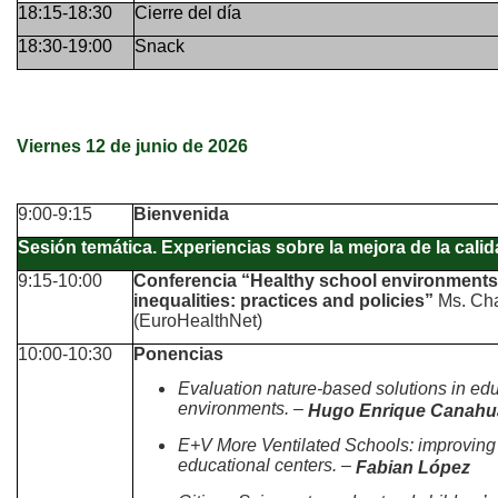
18:15-18:30
Cierre del día
18:30-19:00
Snack
Viernes 12 de junio de 2026
9:00-9:15
Bienvenida
Sesión temática. Experiencias sobre la mejora de la cali
9:15-10:00
Conferencia “Healthy school environments 
inequalities: practices and policies”
Ms. Ch
(EuroHealthNet)
10:00-10:30
Ponencias
Evaluation nature-based solutions in ed
environments. –
Hugo Enrique Canahu
E+V More Ventilated Schools: improving 
educational centers. –
Fabian López