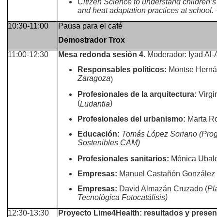
Citizen Science to understand children’s
and heat adaptation practices at school.
10:30-11:00
Pausa para el café
Demostrador Trox
11:00-12:30
Mesa redonda sesión 4.
Moderador: Iyad Al-A
Responsables políticos:
Montse Hernán
Zaragoza
)
Profesionales de la arquitectura:
Virgi
(
)
Ludantia
Profesionales del urbanismo:
Marta R
Educación:
Tomás López Soriano (Pro
Sostenibles CAM)
Profesionales sanitarios:
Mónica Ubal
Empresas:
Manuel Castañón González 
Empresas:
David Almazán Cruzado (
Pl
Tecnológica Fotocatálisis)
12:30-13:30
Proyecto Lime4Health: resultados y presen