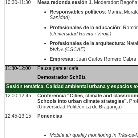
10:30-11:30
Mesa redonda sesión 1.
Moderador: Begoñ
Responsables políticos:
Marina Moral
Sanidad)
Profesionales de la educación:
Ramón
(Universidad Rovira i Virgili)
Profesionales de la arquitectura:
Natal
Bielsa
(CSCAE)
Empresas:
Juan Carlos Romero Cabra 
11:30-12:00
Pausa para el café
Demostrador Schütz
Sesión temática. Calidad ambiental urbana y espacios e
12:00-12:45
Conferencia “Cities, climate and classroom
Schools into urban climate strategies”.
Prof
(Universidad Politécnica de Bragança)
12:45-13:15
Ponencias
Mobile air quality monitoring in Trás-os-M