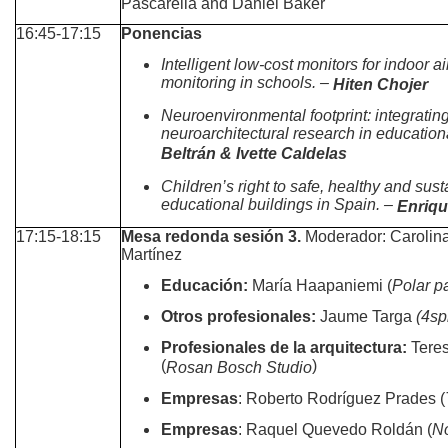
Pascarella and Daniel Baker
16:45-17:15
Ponencias
Intelligent low-cost monitors for indoor ai
monitoring in schools. –
Hiten Chojer
Neuroenvironmental footprint: integrating 
neuroarchitectural research in educatio
Beltrán & Ivette Caldelas
Children’s right to safe, healthy and sus
educational buildings in Spain. –
Enriq
17:15-18:15
Mesa redonda sesión 3.
Moderador: Carolin
Martínez
Educación:
María Haapaniemi (
Polar p
Otros profesionales:
Jaume Targa
(4sp
Profesionales de la arquitectura:
Tere
(
)
Rosan Bosch Studio
Empresas
: Roberto Rodríguez Prades (
Empresas
: Raquel Quevedo Roldán (
N