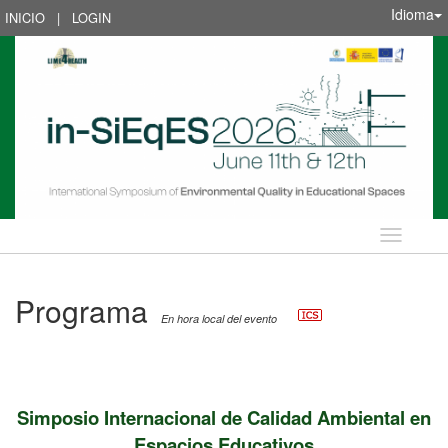
Idioma
INICIO
|
LOGIN
Idioma
Programa
En hora local del evento
Simposio Internacional de Calidad Ambiental en
Espacios Educativos