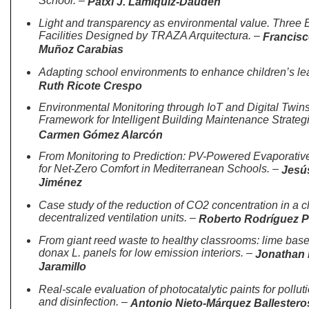
School. –
Patxi J. Lamíquiz-Daudén
Light and transparency as environmental value. Three 
Facilities Designed by TRAZA Arquitectura. –
Francisc
Muñoz Carabias
Adapting school environments to enhance children’s lea
Ruth Ricote Crespo
Environmental Monitoring through IoT and Digital Twins
Framework for Intelligent Building Maintenance Strategi
Carmen Gómez Alarcón
From Monitoring to Prediction: PV-Powered Evaporative
for Net-Zero Comfort in Mediterranean Schools. –
Jesú
Jiménez
Case study of the reduction of CO2 concentration in a 
decentralized ventilation units. –
Roberto Rodríguez 
From giant reed waste to healthy classrooms: lime bas
donax L. panels for low emission interiors. –
Jonathan 
Jaramillo
Real-scale evaluation of photocatalytic paints for pollut
and disinfection. –
Antonio Nieto-Márquez Ballestero