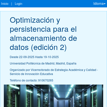
Idioma
Inicio
|
Login
Optimización y 
persistencia para el 
almacenamiento de 
datos (edición 2)
Desde 22-09-2025 Hasta 19-10-2025
Universidad Politécnica de Madrid, Madrid, España
Organizado por Vicerrectorado de Estrategia Académica y Calidad -
Servicio de Innovación Educativa
Teléfono de contacto: 910670265