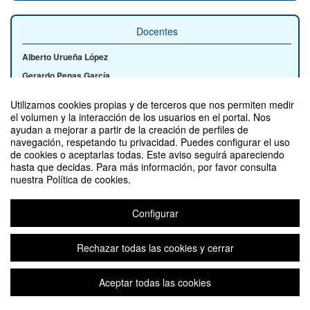
Docentes
Alberto Urueña López
Gerardo Penas García
Utilizamos cookies propias y de terceros que nos permiten medir
el volumen y la interacción de los usuarios en el portal. Nos
ayudan a mejorar a partir de la creación de perfiles de
Contacto
navegación, respetando tu privacidad. Puedes configurar el uso
de cookies o aceptarlas todas. Este aviso seguirá apareciendo
hasta que decidas. Para más información, por favor consulta
nuestra Política de cookies.
Configurar
Protección de la innovación (edición 7)
Organizado por Vicerrectorado de Estrategia Académica y Calidad - Servicio
de Innovación Educativa
Rechazar todas las cookies y cerrar
Aceptar todas las cookies
Aviso legal
|
Contacto
Plataforma de organización de eventos Symposium
Copyright © 2026