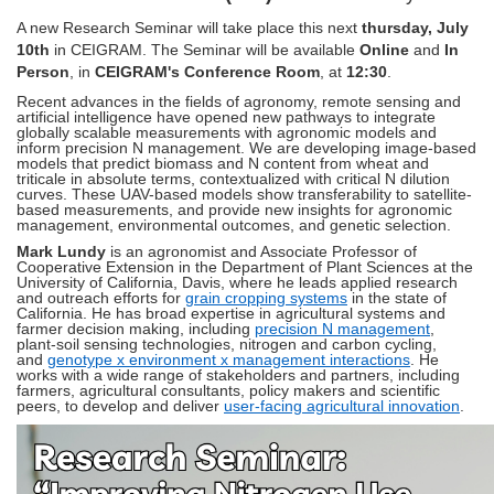
A new Research Seminar will take place this next
thursday, July
10th
in CEIGRAM. The Seminar will be available
Online
and
In
Person
, in
CEIGRAM's Conference Room
, at
12:30
.
Recent advances in the fields of agronomy, remote sensing and
artificial intelligence have opened new pathways to integrate
globally scalable measurements with agronomic models and
inform precision N management. We are developing image-based
models that predict biomass and N content from wheat and
triticale in absolute terms, contextualized with critical N dilution
curves. These UAV-based models show transferability to satellite-
based measurements, and provide new insights for agronomic
management, environmental outcomes, and genetic selection.
Mark Lundy
is an agronomist and Associate Professor of
Cooperative Extension in the Department of Plant Sciences at the
University of California, Davis, where he leads applied research
and outreach efforts for
grain cropping systems
in the state of
California. He has broad expertise in agricultural systems and
farmer decision making, including
precision N management
,
plant-soil sensing technologies, nitrogen and carbon cycling,
and
genotype x environment x management interactions
. He
works with a wide range of stakeholders and partners, including
farmers, agricultural consultants, policy makers and scientific
peers, to develop and deliver
user-facing agricultural innovation
.