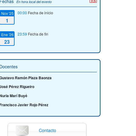
Fechas
En hora local del evento
00:00
Fecha de inicio
Nov '25
1
23:59
Fecha de fin
Ene '26
23
Docentes
Gustavo Ramón Plaza Baonza
José Pérez Rigueiro
Nuria Marí Buyé
Francisco Javier Rojo Pérez
Contacto