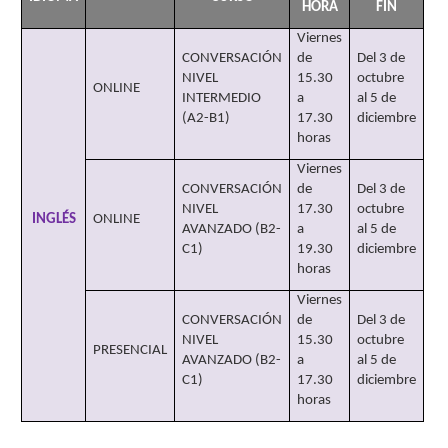
HORA
FIN
Viernes
CONVERSACIÓN
de
Del 3 de
NIVEL
15.30
octubre
ONLINE
INTERMEDIO
a
al 5 de
(A2-B1)
17.30
diciembre
horas
Viernes
CONVERSACIÓN
de
Del 3 de
NIVEL
17.30
octubre
INGLÉS
ONLINE
AVANZADO (B2-
a
al 5 de
C1)
19.30
diciembre
horas
Viernes
CONVERSACIÓN
de
Del 3 de
NIVEL
15.30
octubre
PRESENCIAL
AVANZADO (B2-
a
al 5 de
C1)
17.30
diciembre
horas