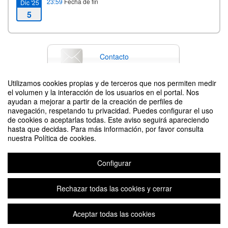
23:59
Fecha de fin
Dic '25
5
Contacto
Utilizamos cookies propias y de terceros que nos permiten medir
el volumen y la interacción de los usuarios en el portal. Nos
Difunde tu evento poniendo el siguiente código en tu sitio
ayudan a mejorar a partir de la creación de perfiles de
navegación, respetando tu privacidad. Puedes configurar el uso
de cookies o aceptarlas todas. Este aviso seguirá apareciendo
hasta que decidas. Para más información, por favor consulta
nuestra Política de cookies.
Configurar
Cursos de conversación presenciales y online - Inglés
Organizado por Centro de Lenguas UPM
Rechazar todas las cookies y cerrar
Aceptar todas las cookies
Aviso legal
|
Contacto
Plataforma de organización de eventos Symposium
Copyright © 2026