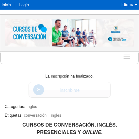
Idioma
Inicio
|
Login
Idioma
La inscripción ha finalizado.
Inscribirse
Categorías:
Inglés
Etiquetas:
conversación
ingles
CURSOS DE CONVERSACIÓN. INGLÉS.
PRESENCIALES Y
ONLINE
.