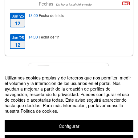
Fechas
En hora local del evento
13:00
Fecha de inicio
Jun '25
12
14:00
Fecha de fin
Jun '25
12
Contacto
Utilizamos cookies propias y de terceros que nos permiten medir
el volumen y la interacción de los usuarios en el portal. Nos
ayudan a mejorar a partir de la creación de perfiles de
navegación, respetando tu privacidad. Puedes configurar el uso
Difunde tu evento poniendo el siguiente código en tu sitio
de cookies o aceptarlas todas. Este aviso seguirá apareciendo
hasta que decidas. Para más información, por favor consulta
nuestra Política de cookies.
Configurar