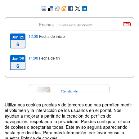
Fechas
En hora local del evento
12:00
Fecha de inicio
Jun '25
6
14:00
Fecha de fin
Jun '25
6
Contacto
Utilizamos cookies propias y de terceros que nos permiten medir
el volumen y la interacción de los usuarios en el portal. Nos
ayudan a mejorar a partir de la creación de perfiles de
Difunde tu evento poniendo el siguiente código en tu sitio
navegación, respetando tu privacidad. Puedes configurar el uso
de cookies o aceptarlas todas. Este aviso seguirá apareciendo
hasta que decidas. Para más información, por favor consulta
nuestra Política de cookies.