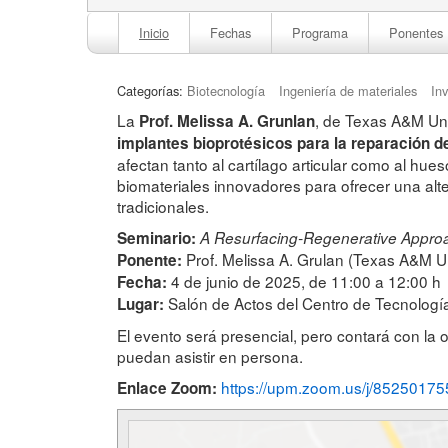
Inicio
Fechas
Programa
Ponentes
Categorías:
Biotecnología
Ingeniería de materiales
In
La
, de Texas A&M Uni
Prof. Melissa A. Grunlan
implantes bioprotésicos para la reparación 
afectan tanto al cartílago articular como al hu
biomateriales innovadores para ofrecer una alte
tradicionales.
Seminario:
A Resurfacing-Regenerative Approa
Prof. Melissa A. Grulan (Texas A&M Un
Ponente:
4 de junio de 2025, de 11:00 a 12:00 h
Fecha:
Salón de Actos del Centro de Tecnologí
Lugar:
El evento será presencial, pero contará con la
puedan asistir en persona.
https://upm.zoom.us/j/8525017
Enlace Zoom: