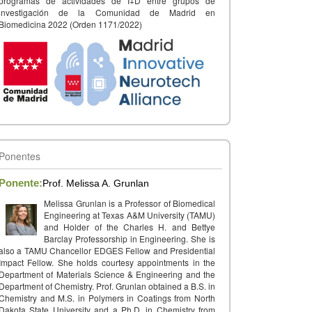
programas de actividades de I+D entre grupos de
investigación de la Comunidad de Madrid en
Biomedicina 2022 (Orden 1171/2022)
Ponentes
Ponente:
Prof. Melissa A. Grunlan
Melissa Grunlan is a Professor of Biomedical
Engineering at Texas A&M University (TAMU)
and Holder of the Charles H. and Bettye
Barclay Professorship in Engineering. She is
also a TAMU Chancellor EDGES Fellow and Presidential
Impact Fellow. She holds courtesy appointments in the
Department of Materials Science & Engineering and the
Department of Chemistry. Prof. Grunlan obtained a B.S. in
Chemistry and M.S. in Polymers in Coatings from North
Dakota State University and a Ph.D. in Chemistry from