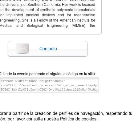
the University of Southern California. Her work is focused
on the development of synthetic polymeric biomaterials
for implanted medical devices and for regenerative
engineering. She is a Fellow of the American Institute for
Medical and Biological Engineering (AIMBE), the
American Chemical Society (ACS), the ACS PMSE
Division, and the Biomedical Engineering Society
(BMES). Prof. Grunlan is also a Senior Member of the
National Academy of Inventors.
Contacto
More info: www.grunlanresearchgroup.org.
Difunde tu evento poniendo el siguiente código en tu sitio
rar a partir de la creación de perfiles de navegación, respetando tu
n, por favor consulta nuestra Política de cookies.
2026