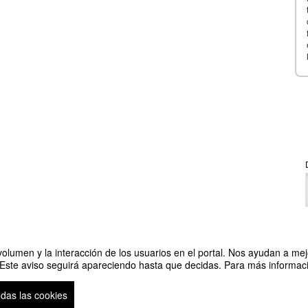
olumen y la interacción de los usuarios en el portal. Nos ayudan a mejo
 Este aviso seguirá apareciendo hasta que decidas. Para más informació
steochondral Defects
odas las cookies
so legal
|
Contacto
Plataforma de organización de eventos Symposium
Copyright © 