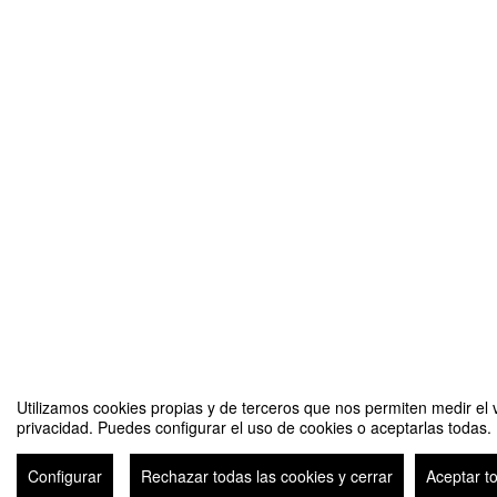
Utilizamos cookies propias y de terceros que nos permiten medir el v
privacidad. Puedes configurar el uso de cookies o aceptarlas todas.
Seminario: A Resurfacing-Regenerative Approach to Repair O
Configurar
Rechazar todas las cookies y cerrar
Aceptar t
Avi