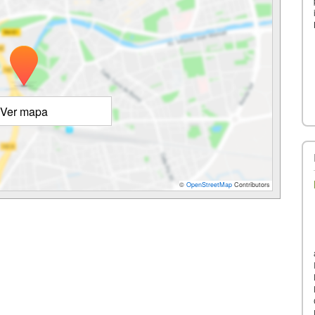
Ver mapa
©
OpenStreetMap
Contributors