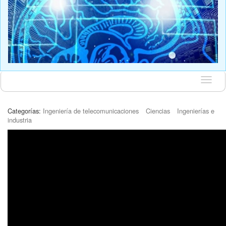
Idioma
Categorías:
Ingeniería de telecomunicaciones
Ciencias
Ingenierías e
industria