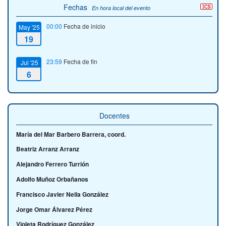
Fechas
En hora local del evento
00:00
Fecha de inicio
May '25
19
23:59
Fecha de fin
Jul '25
6
Docentes
María del Mar Barbero Barrera, coord.
Beatriz Arranz Arranz
Alejandro Ferrero Turrión
Adolfo Muñoz Orbañanos
Francisco Javier Neila González
Jorge Omar Álvarez Pérez
Violeta Rodríguez González