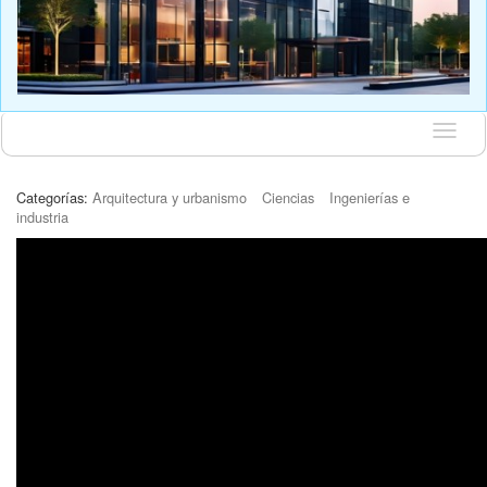
Idioma
Categorías:
Arquitectura y urbanismo
Ciencias
Ingenierías e
industria