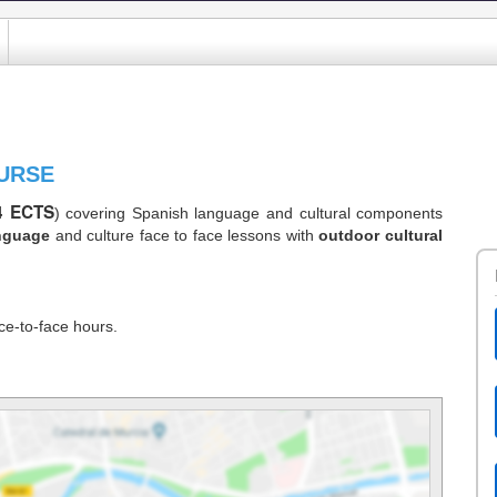
URSE
4 ECTS
) covering Spanish language and cultural components
nguage
and culture face to face lessons with
outdoor cultural
ce-to-face hours.