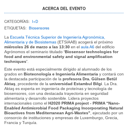
ACERCA DEL EVENTO
CATEGORÍAS:
I+D
ETIQUETAS:
Biosensores
La
Escuela Técnica Superior de Ingeniería Agronómica,
Alimentaria y de Biosistemas
(ETSIAAB) acogerá el próximo
miércoles 26 de marzo a las 13:30
en el
aula A6
del edificio
Agrónomos el seminario titulado
‘Biosensor technologies for
food and environmental safety and signal amplification
techniques’
.
Este evento está especialmente dirigido al alumnado de los
grados en
Biotecnología e Ingeniería Alimentaria
y contará con
la destacada participación de la
profesora Dra. Gülsen Betül
Aktaş
, procedente de la
universidad Estambul Bilgi
. La Dra.
Aktaş es experta en ingeniería de proteínas y tecnología de
biosensores, con una destacada trayectoria en seguridad
alimentaria y desarrollo sostenible. Lidera proyectos
internacionales como el
H2020 PRIMA project - PRIMA “Nano-
Enabled Antimicrobial Food Packaging Incorporating Natural
Bioactives from Mediterranean Agri-Wastes"
, ejecutado por un
consorcio de instituciones y empresas de Luxemburgo, Grecia,
Francia y Turquía.