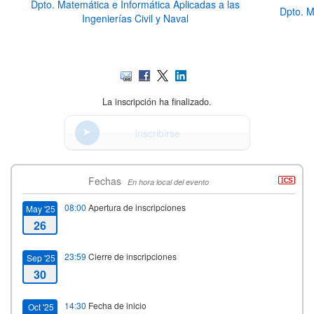
Dpto. Matemática e Informática Aplicadas a las
Dpto. M
Ingenierías Civil y Naval
La inscripción ha finalizado.
Inscribirse
Fechas
En hora local del evento
08:00
Apertura de inscripciones
May '25
26
23:59
Cierre de inscripciones
Sep '25
30
14:30
Fecha de inicio
Oct '25