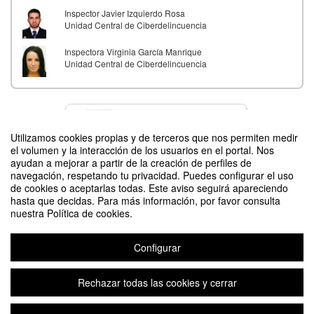
Inspector Javier Izquierdo Rosa
Unidad Central de Ciberdelincuencia
Inspectora Virginia García Manrique
Unidad Central de Ciberdelincuencia
Contacto
Utilizamos cookies propias y de terceros que nos permiten medir
el volumen y la interacción de los usuarios en el portal. Nos
ayudan a mejorar a partir de la creación de perfiles de
navegación, respetando tu privacidad. Puedes configurar el uso
Difunde tu evento poniendo el siguiente código en tu sitio
de cookies o aceptarlas todas. Este aviso seguirá apareciendo
hasta que decidas. Para más información, por favor consulta
nuestra Política de cookies.
Configurar
Meetup II: Ciberdelincuencia
Rechazar todas las cookies y cerrar