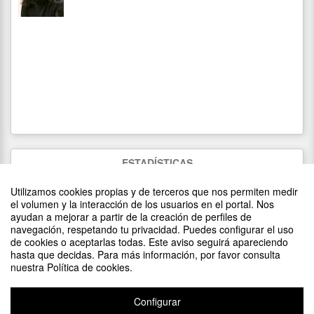
ESTADÍSTICAS
1004
visitas
Utilizamos cookies propias y de terceros que nos permiten medir
22
asistentes
(
22
confirmados)
el volumen y la interacción de los usuarios en el portal. Nos
ayudan a mejorar a partir de la creación de perfiles de
navegación, respetando tu privacidad. Puedes configurar el uso
de cookies o aceptarlas todas. Este aviso seguirá apareciendo
DIFUNDE TU EVENTO PONIENDO EL SIGUIENTE CÓDIGO
hasta que decidas. Para más información, por favor consulta
EN TU SITIO
nuestra Política de cookies.
Configurar