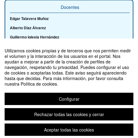
Docentes
Edgar Talavera Muñoz
Alberto Díaz Álvarez
Guillermo Iglesia Hernández
Utilizamos cookies propias y de terceros que nos permiten medir
el volumen y la interacción de los usuarios en el portal. Nos
ayudan a mejorar a partir de la creación de perfiles de
Contacto
navegación, respetando tu privacidad. Puedes configurar el uso
de cookies o aceptarlas todas. Este aviso seguirá apareciendo
hasta que decidas. Para más información, por favor consulta
nuestra Política de cookies.
Configurar
Aprende Latex desde cero (edición 2)
Organizado por Vicerrectorado de Calidad y Eficiencia - Servicio de
Innovación Educativa
Rechazar todas las cookies y cerrar
Aceptar todas las cookies
Aviso legal
|
Contacto
Plataforma de organización de eventos Symposium
Copyright © 2026