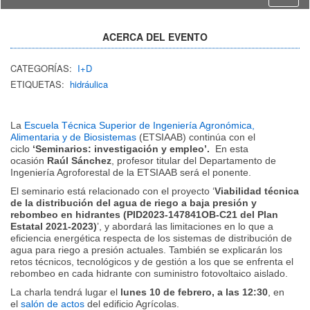
ACERCA DEL EVENTO
CATEGORÍAS:
I+D
ETIQUETAS:
hidráulica
La
Escuela Técnica Superior de Ingeniería Agronómica,
Alimentaria y de Biosistemas
(ETSIAAB) continúa con el
ciclo
‘Seminarios: investigación y empleo’.
En esta
ocasión
Raúl Sánchez
, profesor titular del Departamento de
Ingeniería Agroforestal de la ETSIAAB será el ponente.
El seminario está relacionado con el proyecto ‘
Viabilidad técnica
de la distribución del agua de riego a baja presión y
rebombeo en hidrantes (PID2023-147841OB-C21 del Plan
Estatal 2021-2023)
’, y abordará las limitaciones en lo que a
eficiencia energética respecta de los sistemas de distribución de
agua para riego a presión actuales. También se explicarán los
retos técnicos, tecnológicos y de gestión a los que se enfrenta el
rebombeo en cada hidrante con suministro fotovoltaico aislado.
La charla tendrá lugar el
lunes 10 de febrero, a las 12:30
, en
el
salón de actos
del edificio Agrícolas.