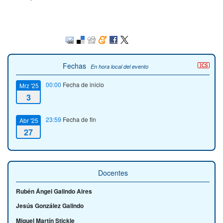
Fechas
En hora local del evento
00:00
Fecha de inicio
Mrz '25
3
23:59
Fecha de fin
Abr '25
27
Docentes
Rubén Ángel Galindo Aires
Jesús González Galindo
Miguel Martín Stickle