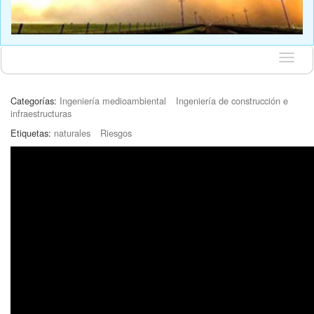
Idioma
Categorías:
Ingeniería medioambiental
Ingeniería de construcción e
infraestructuras
Etiquetas:
naturales
Riesgos