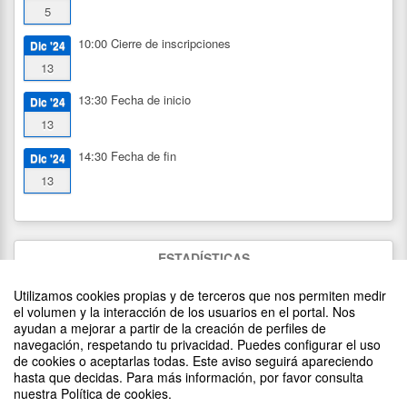
5
10:00
Cierre de inscripciones
Dic '24
13
13:30
Fecha de inicio
Dic '24
13
14:30
Fecha de fin
Dic '24
13
ESTADÍSTICAS
1118
visitas
Utilizamos cookies propias y de terceros que nos permiten medir
11
asistentes
(
11
confirmados)
el volumen y la interacción de los usuarios en el portal. Nos
ayudan a mejorar a partir de la creación de perfiles de
navegación, respetando tu privacidad. Puedes configurar el uso
de cookies o aceptarlas todas. Este aviso seguirá apareciendo
DIFUNDE TU EVENTO PONIENDO EL SIGUIENTE CÓDIGO
hasta que decidas. Para más información, por favor consulta
EN TU SITIO
nuestra Política de cookies.