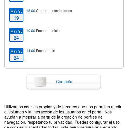
18:00
Cierre de inscripciones
May '25
19
10:00
Fecha de inicio
May '25
24
14:00
Fecha de fin
May '25
24
Contacto
Difunde tu evento poniendo el siguiente código en tu sitio
Utilizamos cookies propias y de terceros que nos permiten medir
el volumen y la interacción de los usuarios en el portal. Nos
ayudan a mejorar a partir de la creación de perfiles de
navegación, respetando tu privacidad. Puedes configurar el uso
de cookies o aceptarlas todas. Este aviso seguirá apareciendo