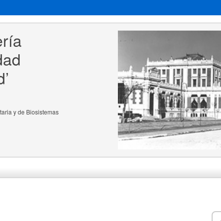
ría 
dad 
d’
aria y de Biosistemas