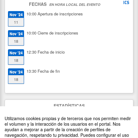
FECHAS
EN HORA LOCAL DEL EVENTO
10:00
Apertura de inscripciones
Nov '24
11
10:00
Cierre de inscripciones
Nov '24
18
12:30
Fecha de inicio
Nov '24
18
13:30
Fecha de fin
Nov '24
18
ESTADÍSTICAS
1300
visitas
Utilizamos cookies propias y de terceros que nos permiten medir
30
asistentes
(
30
confirmados)
el volumen y la interacción de los usuarios en el portal. Nos
ayudan a mejorar a partir de la creación de perfiles de
navegación, respetando tu privacidad. Puedes configurar el uso