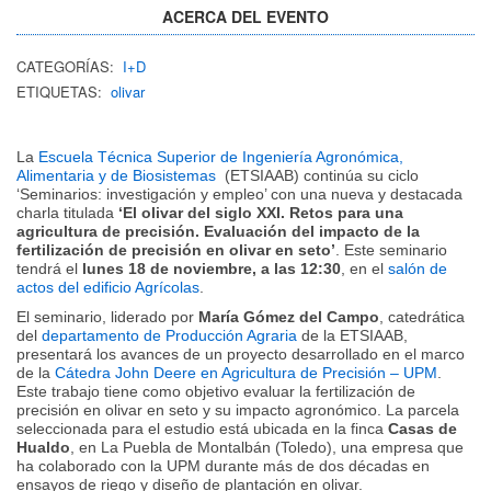
ACERCA DEL EVENTO
CATEGORÍAS:
I+D
ETIQUETAS:
olivar
La
Escuela Técnica Superior de Ingeniería Agronómica,
Alimentaria y de Biosistemas
(ETSIAAB) continúa su ciclo
‘Seminarios: investigación y empleo’ con una nueva y destacada
charla titulada
‘El olivar del siglo XXI. Retos para una
agricultura de precisión. Evaluación del impacto de la
fertilización de precisión en olivar en seto’
. Este seminario
tendrá el
lunes 18 de noviembre, a las 12:30
, en el
salón de
actos del edificio Agrícolas
.
El seminario, liderado por
María Gómez del Campo
, catedrática
del
departamento de Producción Agraria
de la ETSIAAB,
presentará los avances de un proyecto desarrollado en el marco
de la
Cátedra John Deere en Agricultura de Precisión – UPM
.
Este trabajo tiene como objetivo evaluar la fertilización de
precisión en olivar en seto y su impacto agronómico. La parcela
seleccionada para el estudio está ubicada en la finca
Casas de
Hualdo
, en La Puebla de Montalbán (Toledo), una empresa que
ha colaborado con la UPM durante más de dos décadas en
ensayos de riego y diseño de plantación en olivar.