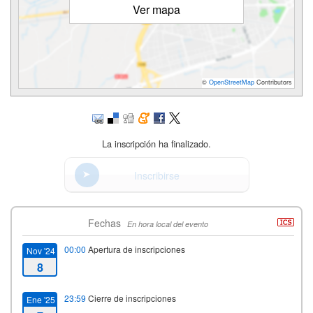
Ver mapa
©
OpenStreetMap
Contributors
La inscripción ha finalizado.
Inscribirse
Fechas
En hora local del evento
00:00
Apertura de inscripciones
Nov '24
8
23:59
Cierre de inscripciones
Ene '25