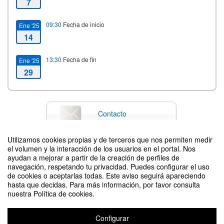
7
09:30
Fecha de inicio
Ene '25
14
13:30
Fecha de fin
Ene '25
29
Contacto
Utilizamos cookies propias y de terceros que nos permiten medir
el volumen y la interacción de los usuarios en el portal. Nos
Difunde tu evento poniendo el siguiente código en tu sitio
ayudan a mejorar a partir de la creación de perfiles de
navegación, respetando tu privacidad. Puedes configurar el uso
de cookies o aceptarlas todas. Este aviso seguirá apareciendo
hasta que decidas. Para más información, por favor consulta
nuestra Política de cookies.
Configurar