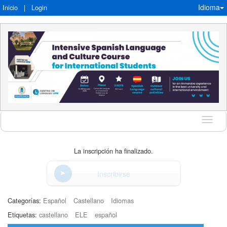
Idioma
Inicio
|
Login
Idioma
La inscripción ha finalizado.
Inscribirse
Categorías:
Español
Castellano
Idiomas
Etiquetas:
castellano
ELE
español