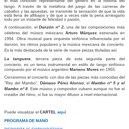
el más conocido representante del género en la historia del
tango.
A través de la metáfora del juego de las carreras de
caballos y las apuestas, se transmite la sensación de que la vida
está llena de altibajos y de que a veces vale la pena arriesgarlo
todo por un instante de felicidad o pasión.
A continuación, el
Danzón nº 2
, una de las composiciones más
célebres del músico méxicano
Arturo Márquez
estrenada en
1994.
Obra musical para orquesta sinfónica influenciada por el
danzón, los ritmos populares y la música mexicana de concierto.
Es la más destacada de la serie de nueve piezas tituladas así.
La tanguera
, tercera pieza de esta segunda parte del
concierto,
es un tema instrumental en estilo de tango sinfónico
compuesto por el músico argentino
Mariano Mores
en 1955.
Cerraremos el concierto con dos de las piezas más conocidas del
"Rey del Mambo",
Dámaso Pérez Alonso
; el
Mambo nº 5 y el
Mambo nº 8
. Este músico y compositor cubano aunque no fue el
creador del rtimo, sí fue su mayor difusor a nivel internacional.
Puede visualizar el
CARTEL
aquí
PROGRAMA DE MANO