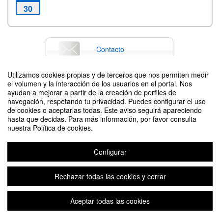
30
Contacto
Utilizamos cookies propias y de terceros que nos permiten medir
el volumen y la interacción de los usuarios en el portal. Nos
Difunde tu evento poniendo el siguiente código en tu sitio
ayudan a mejorar a partir de la creación de perfiles de
navegación, respetando tu privacidad. Puedes configurar el uso
de cookies o aceptarlas todas. Este aviso seguirá apareciendo
hasta que decidas. Para más información, por favor consulta
nuestra Política de cookies.
Configurar
CONCIERTO "DE NORTE A SUR"
Organizado por Área de Actividades Culturales (Fundación General UPM)
Rechazar todas las cookies y cerrar
Aceptar todas las cookies
Aviso legal
|
Contacto
Plataforma de organización de eventos Symposium
Copyright © 2026