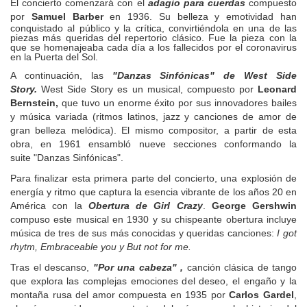
El concierto comenzará con el
adagio para cuerdas
compuesto
por
Samuel Barber
en 1936.
Su belleza y emotividad han
conquistado al público y la crítica, convirtiéndola en una de las
piezas más queridas del repertorio clásico.
Fue la pieza con la
que se homenajeaba cada día a los fallecidos por el coronavirus
en la Puerta del Sol.
A continuación, las
"Danzas Sinfónicas" de West Side
Story.
West Side Story es un musical, compuesto por
Leonard
Bernstein,
que tuvo un enorme éxito por sus innovadores bailes
y música variada (ritmos latinos, jazz y canciones de amor de
gran belleza melódica). El mismo compositor, a partir de esta
obra, en 1961 ensambló nueve secciones conformando la
suite "Danzas Sinfónicas".
Para finalizar esta primera parte del concierto, una explosión de
energía y ritmo que captura la esencia vibrante de los años 20 en
América con la
Obertura de Girl Crazy
.
George Gershwin
compuso este musical en 1930 y su chispeante obertura incluye
música de tres de sus más conocidas y queridas canciones:
I got
rhytm, Embraceable you y But not for me.
Tras el descanso,
"Por una cabeza" ,
canción clásica de tango
que explora las complejas emociones del deseo, el engaño y la
montaña rusa del amor compuesta en 1935 por
Carlos Gardel
,