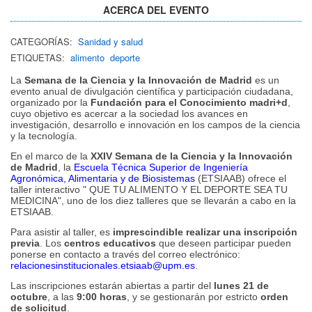
ACERCA DEL EVENTO
CATEGORÍAS:
Sanidad y salud
ETIQUETAS:
alimento
deporte
La
Semana de la Ciencia y la Innovación de Madrid
es un
evento anual de divulgación científica y participación ciudadana,
organizado por la
Fundación para el Conocimiento madri+d
,
cuyo objetivo es acercar a la sociedad los avances en
investigación, desarrollo e innovación en los campos de la ciencia
y la tecnología.
En el marco de la
XXIV Semana de la Ciencia y la Innovación
de Madrid
, la
Escuela Técnica Superior de Ingeniería
Agronómica, Alimentaria y de Biosistemas
(ETSIAAB) ofrece el
taller interactivo " QUE TU ALIMENTO Y EL DEPORTE SEA TU
MEDICINA", uno de los diez talleres que se llevarán a cabo en la
ETSIAAB.
Para asistir al taller, es
imprescindible realizar una inscripción
previa
. Los
centros educativos
que deseen participar pueden
ponerse en contacto a través del correo electrónico:
relacionesinstitucionales.etsiaab@upm.es
.
Las inscripciones estarán abiertas a partir del
lunes 21 de
octubre
, a las
9:00 horas
, y se gestionarán por estricto
orden
de solicitud
.