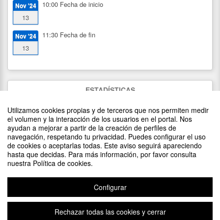
10:00
Fecha de inicio
Nov '24
13
11:30
Fecha de fin
Nov '24
13
ESTADÍSTICAS
1146
visitas
Utilizamos cookies propias y de terceros que nos permiten medir
8
asistentes
(
8
confirmados)
el volumen y la interacción de los usuarios en el portal. Nos
ayudan a mejorar a partir de la creación de perfiles de
navegación, respetando tu privacidad. Puedes configurar el uso
de cookies o aceptarlas todas. Este aviso seguirá apareciendo
DIFUNDE TU EVENTO PONIENDO EL SIGUIENTE CÓDIGO
hasta que decidas. Para más información, por favor consulta
EN TU SITIO
nuestra Política de cookies.
Configurar
Rechazar todas las cookies y cerrar