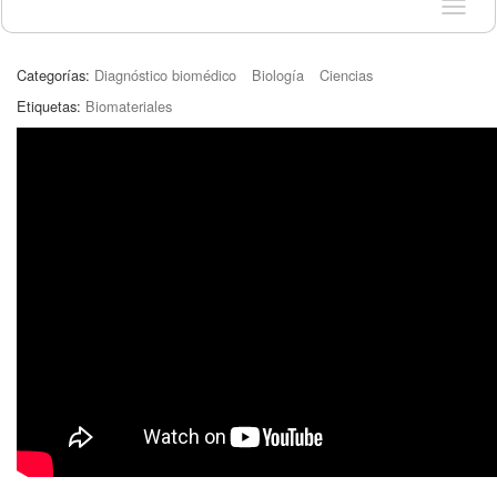
Idioma
Categorías:
Diagnóstico biomédico
Biología
Ciencias
Etiquetas:
Biomateriales