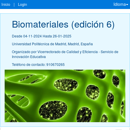
Idioma
Inicio
|
Login
Biomateriales (edición 6)
Desde 04-11-2024 Hasta 26-01-2025
Universidad Politécnica de Madrid, Madrid, España
Organizado por Vicerrectorado de Calidad y Eficiencia - Servicio de
Innovación Educativa
Teléfono de contacto: 910670265