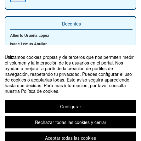
Docentes
Alberto Urueña López
Isaac Lemus Aguilar
Utilizamos cookies propias y de terceros que nos permiten medir
el volumen y la interacción de los usuarios en el portal. Nos
ayudan a mejorar a partir de la creación de perfiles de
Contacto
navegación, respetando tu privacidad. Puedes configurar el uso
de cookies o aceptarlas todas. Este aviso seguirá apareciendo
hasta que decidas. Para más información, por favor consulta
nuestra Política de cookies.
Configurar
Nuevas tendencias en gestión de la innovación (edición 4)
Organizado por Vicerrectorado de Calidad y Eficiencia - Servicio de
Innovación Educativa
Rechazar todas las cookies y cerrar
Aceptar todas las cookies
Aviso legal
|
Contacto
Plataforma de organización de eventos Symposium