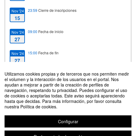
23:59
Cierre de inscripciones
Nov '24
15
09:00
Fecha de inicio
Nov '24
27
15:00
Fecha de fin
Nov '24
27
Utilizamos cookies propias y de terceros que nos permiten medir
el volumen y la interacción de los usuarios en el portal. Nos
ayudan a mejorar a partir de la creación de perfiles de
Contacto
navegación, respetando tu privacidad. Puedes configurar el uso
de cookies o aceptarlas todas. Este aviso seguirá apareciendo
hasta que decidas. Para más información, por favor consulta
nuestra Política de cookies.
Configurar
III Torneo Inclusivo de Fútbol Ciegos y Hogar Digital Accesible
Organizado por Gerencia, Unidad de Accesibilidad y Atención a la
Discapacidad