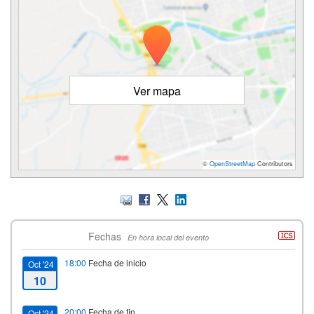
Ver mapa
©
OpenStreetMap
Contributors
Fechas
En hora local del evento
18:00
Fecha de inicio
Oct '24
10
20:00
Fecha de fin
Oct '24