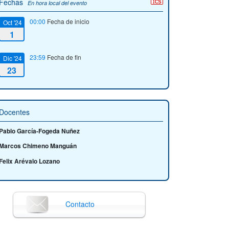
Fechas
En hora local del evento
00:00
Fecha de inicio
Oct '24
1
23:59
Fecha de fin
Dic '24
23
Docentes
Pablo García-Fogeda Nuñez
Marcos Chimeno Manguán
Felix Arévalo Lozano
Contacto