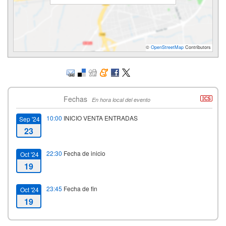
©
OpenStreetMap
Contributors
Fechas
En hora local del evento
10:00
INICIO VENTA ENTRADAS
Sep '24
23
22:30
Fecha de inicio
Oct '24
19
23:45
Fecha de fin
Oct '24
19