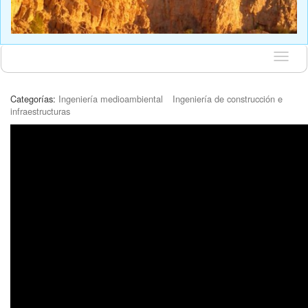
Idioma
Categorías:
Ingeniería medioambiental
Ingeniería de construcción e
infraestructuras