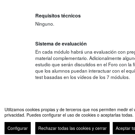
Requisitos técnicos
Ninguno.
Sistema de evaluación
En cada módulo habrá una evaluación con pregu
material complementario. Adicionalmente alguno
estudio que serán discutidos en el Foro con la
que los alumnos puedan interactuar con el equ
test basadas en los vídeos de los 7 módulos.
Utilizamos cookies propias y de terceros que nos permiten medir el v
privacidad. Puedes configurar el uso de cookies o aceptarlas todas.
Administración estratégica de las organizaciones para ingenier
Configurar
Rechazar todas las cookies y cerrar
Aceptar t
Avi