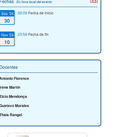
Fechas
En hora local del evento
00:00
Fecha de inicio
Sep '24
30
23:59
Fecha de fin
Nov '24
10
Docentes
Antonio Florence
Irene Martín
Elcio Mendonça
Gustavo Morales
Thais Rangel