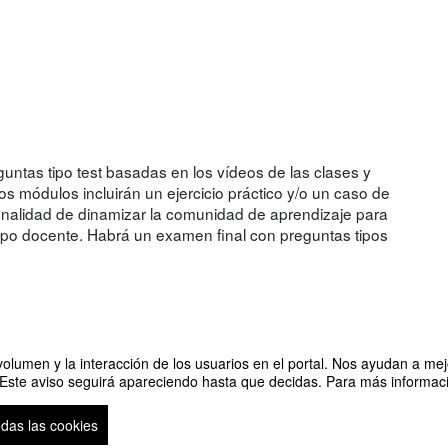
ntas tipo test basadas en los vídeos de las clases y
s módulos incluirán un ejercicio práctico y/o un caso de
 finalidad de dinamizar la comunidad de aprendizaje para
ipo docente. Habrá un examen final con preguntas tipos
olumen y la interacción de los usuarios en el portal. Nos ayudan a mejo
 Este aviso seguirá apareciendo hasta que decidas. Para más informació
os (edición 2)
Organizado por Vicerrector
odas las cookies
so legal
|
Contacto
Plataforma de organización de eventos Symposium
Copyright © 