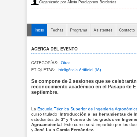
Organizado por Alicia Perdigones Borderías
Inicio
Fechas
Programa
Asistentes
Contacto
ACERCA DEL EVENTO
CATEGORÍAS:
Otros
ETIQUETAS:
Inteligência Artificial (IA)
Se compone de 2 sesiones que se celebrarán l
reconocimiento académico en el Pasaporte ET
septiembre.
La
Escuela Técnica Superior de Ingeniería Agronómica
curso
titulado
‘Introducción a las herramientas de Int
estudiantes de
3º y 4 curso
de los
grados en Ingenie
Agroambiental
. Este curso será impartido por los do
y
José Luis García Fernández.