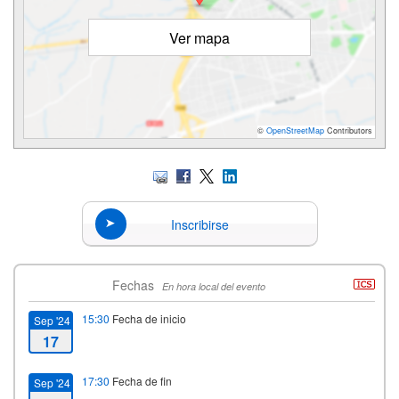
Ver mapa
©
OpenStreetMap
Contributors
Inscribirse
Fechas
En hora local del evento
15:30
Fecha de inicio
Sep '24
17
17:30
Fecha de fin
Sep '24