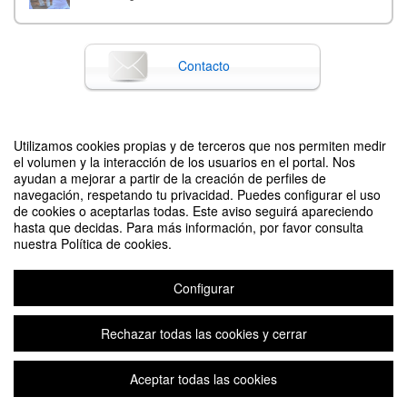
Contacto
Difunde tu evento poniendo el siguiente código en tu sitio
Utilizamos cookies propias y de terceros que nos permiten medir
el volumen y la interacción de los usuarios en el portal. Nos
ayudan a mejorar a partir de la creación de perfiles de
navegación, respetando tu privacidad. Puedes configurar el uso
de cookies o aceptarlas todas. Este aviso seguirá apareciendo
hasta que decidas. Para más información, por favor consulta
nuestra Política de cookies.
III Jornadas de Artes Internas Asiáticas: “Patrones de base en Tuishou
Configurar
Tradicional”
Organizado por PEDRO JESUS JIMENEZ MARTIN Y CESAR GRANADO
PALENCIA
Rechazar todas las cookies y cerrar
Aceptar todas las cookies
Aviso legal
|
Contacto
Plataforma de organización de eventos Symposium
Copyright © 2026