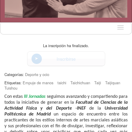
Idioma
La inscripción ha finalizado.
Inscribirse
Categorías:
Deporte y ocio
Etiquetas:
Empuje de manos
taichi
Taichichuan
Taiji
Taijiquan
Tuishou
Con estas
III Jornadas
seguimos avanzando y compartiendo para
todos la iniciativa de generar en la
Facultad de Ciencias de la
Actividad Física y del Deporte -INEF
de la
Universidad
Politécnica de Madrid
un espacio de encuentro entre los
practicantes de los estilos internos de artes marciales asiáticas
y sus profesionales con el fin de divulgar, investigar, reflexionar
y debatir sobre unas prácticas que están cada vez más