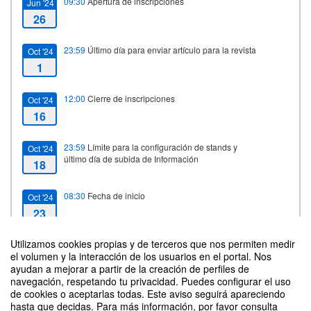
09:30
Apertura de inscripciones
Jun '24
26
23:59
Último día para enviar artículo para la revista
Oct '24
1
12:00
Cierre de inscripciones
Oct '24
16
23:59
Límite para la configuración de stands y
Oct '24
último día de subida de Información
18
08:30
Fecha de inicio
Oct '24
23
Utilizamos cookies propias y de terceros que nos permiten medir
00:00
Fecha de fin
Oct '24
el volumen y la interacción de los usuarios en el portal. Nos
25
ayudan a mejorar a partir de la creación de perfiles de
Contacto
navegación, respetando tu privacidad. Puedes configurar el uso
de cookies o aceptarlas todas. Este aviso seguirá apareciendo
hasta que decidas. Para más información, por favor consulta