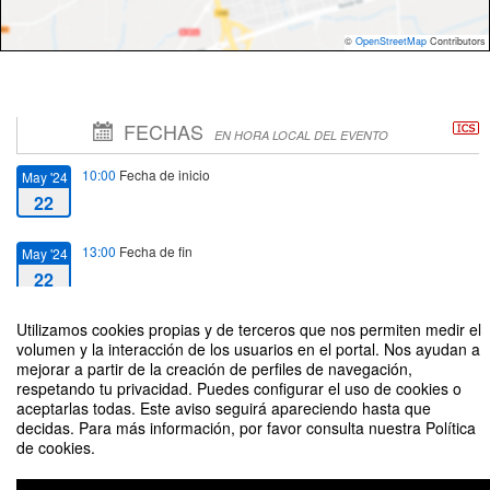
©
OpenStreetMap
Contributors
FECHAS
EN HORA LOCAL DEL EVENTO
10:00
Fecha de inicio
May '24
22
13:00
Fecha de fin
May '24
22
Utilizamos cookies propias y de terceros que nos permiten medir el
volumen y la interacción de los usuarios en el portal. Nos ayudan a
mejorar a partir de la creación de perfiles de navegación,
respetando tu privacidad. Puedes configurar el uso de cookies o
Scopus: uso y explotación. Formación Presencial
aceptarlas todas. Este aviso seguirá apareciendo hasta que
decidas. Para más información, por favor consulta nuestra Política
Organizado por Biblioteca Universitaria y Escuela Internacional de Doctorado
de cookies.