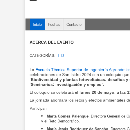
Inicio
Fechas
Contacto
ACERCA DEL EVENTO
CATEGORÍAS:
I+D
La
Escuela Técnica Superior de Ingeniería Agronómica
celebraciones de San Isidro 2024 con un coloquio que ti
‘Biodiversidad y plantas fotovoltaicas: desafíos 
‘Seminarios: investigación y empleo’.
El coloquio se celebrará
el lunes 20 de mayo, a las 1
La jornada abordará los retos y efectos ambientales de
Participan:
Marta Gómez Palenque
. Directora General de C
y el Reto Demográfico.
María Jesús Rodríguez de Sancho
. Directora G