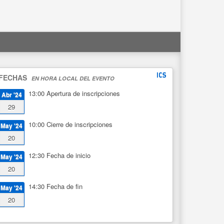
FECHAS
EN HORA LOCAL DEL EVENTO
13:00
Apertura de inscripciones
Abr '24
29
10:00
Cierre de inscripciones
May '24
20
12:30
Fecha de inicio
May '24
20
14:30
Fecha de fin
May '24
20