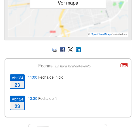
Ver mapa
©
OpenStreetMap
Contributors
Fechas
En hora local del evento
11:00
Fecha de inicio
Abr '24
23
13:30
Fecha de fin
Abr '24
23
Contacto