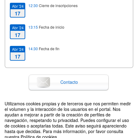
12:30
Cierre de inscripciones
Abr '24
17
13:15
Fecha de inicio
Abr '24
17
14:30
Fecha de fin
Abr '24
17
Contacto
Utilizamos cookies propias y de terceros que nos permiten medir
Difunde tu evento poniendo el siguiente código en tu sitio
el volumen y la interacción de los usuarios en el portal. Nos
ayudan a mejorar a partir de la creación de perfiles de
navegación, respetando tu privacidad. Puedes configurar el uso
de cookies o aceptarlas todas. Este aviso seguirá apareciendo
hasta que decidas. Para más información, por favor consulta
nuestra Política de cookies.