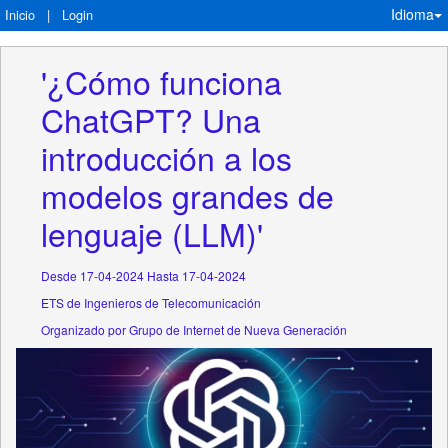
Idioma
Inicio
|
Login
'¿Cómo funciona 
ChatGPT? Una 
introducción a los 
modelos grandes de 
lenguaje (LLM)'
Desde 17-04-2024 Hasta 17-04-2024
ETS de Ingenieros de Telecomunicación
Organizado por Grupo de Internet de Nueva Generación