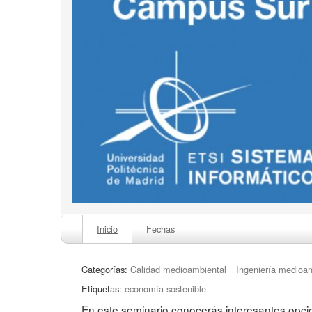
Inicio
Fechas
Categorías:
Calidad medioambiental
Ingeniería medioa
Etiquetas:
economía sostenible
En este seminario conocerás interesantes opc