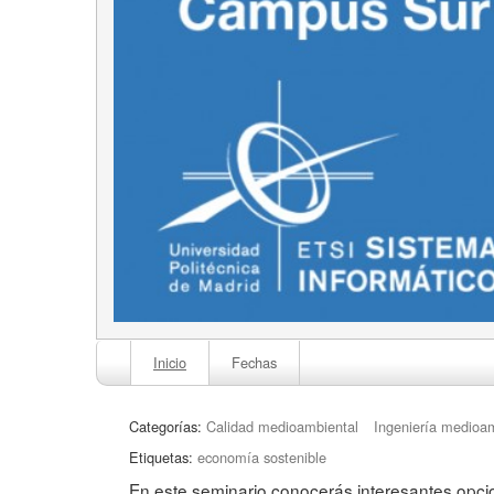
Inicio
Fechas
Categorías:
Calidad medioambiental
Ingeniería medioa
Etiquetas:
economía sostenible
En este seminario conocerás interesantes opc