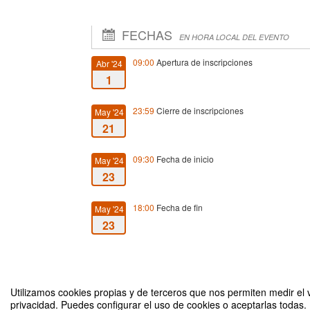
FECHAS
EN HORA LOCAL DEL EVENTO
09:00
Apertura de inscripciones
Abr '24
1
23:59
Cierre de inscripciones
May '24
21
09:30
Fecha de inicio
May '24
23
18:00
Fecha de fin
May '24
23
Utilizamos cookies propias y de terceros que nos permiten medir el v
privacidad. Puedes configurar el uso de cookies o aceptarlas todas.
I Jornada RAMU. Innovación en educación con Moodle