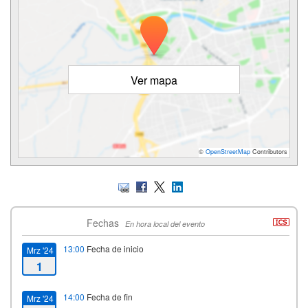
Ver mapa
©
OpenStreetMap
Contributors
Fechas
En hora local del evento
13:00
Fecha de inicio
Mrz '24
1
14:00
Fecha de fin
Mrz '24