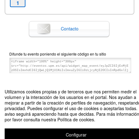
1
Contacto
Difunde tu evento poniendo el siguiente código en tu sitio
Utilizamos cookies propias y de terceros que nos permiten medir el
volumen y la interacción de los usuarios en el portal. Nos ayudan a
Conferencia AstraZeneca
Organizado por Equipo Satelec 2024
mejorar a partir de la creación de perfiles de navegación, respetand
privacidad. Puedes configurar el uso de cookies o aceptarlas todas.
aviso seguirá apareciendo hasta que decidas. Para más información
Aviso legal
|
Contacto
Plataforma de organización de eventos Symposium
por favor consulta nuestra Política de cookies.
Copyright © 2026
Configurar