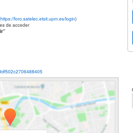
(https://foro.satelec.etsit.upm.es/login
)
ntes de acceder
ir”
3bf49df502c2706488405